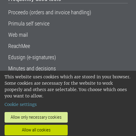
Proceedo (orders and invoice handling)
Primula self service
Web mail
ReachMee
Edusign (e-signatures)
Minutes and decisions
This website uses cookies which are stored in your browser.
SLU, the Swedish University of Agricultural
Some cookies are necessary for the website to work
Sciences
, has its main locations in Alnarp,
properly and others are selectable. You choose which ones
Uppsala and Umeå.
SLU is certified to the ISO
you want to allow.
14001 environmental standard. •
Telephone:
Cookie settings
018-67 10 00 • Org nr: 202100-2817•
SLU's
invoice address
•
About the staff web
•
About
Allow only necessary cookies
SLU's websites
•
Manage cookies
•
Allow all cookies
Processing of personal data