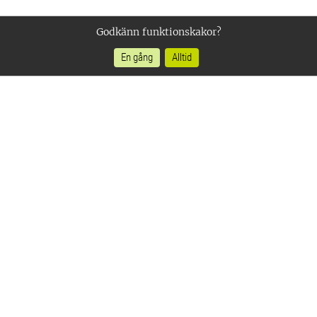
Godkänn funktionskakor?
En gång
Alltid