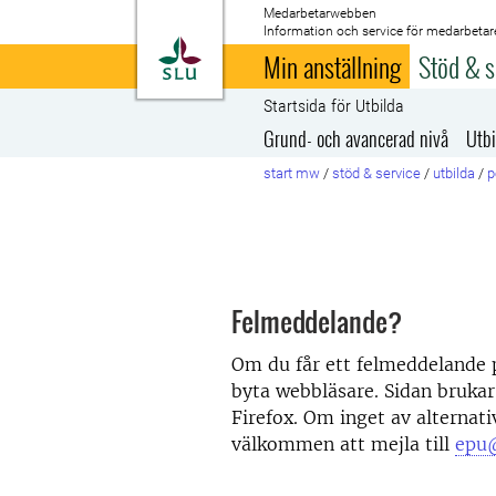
Medarbetarwebben
Information och service för medarbetar
Till startsida
Min anställning
Stöd & s
Startsida för Utbilda
Grund- och avancerad nivå
Utbi
start mw
/
stöd & service
/
utbilda
/
p
Felmeddelande?
Om du får ett felmeddelande p
byta webbläsare. Sidan brukar 
Firefox. Om inget av alternati
välkommen att mejla till
epu@