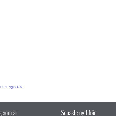
TIONEN@SLU.SE
ig som är
Senaste nytt från