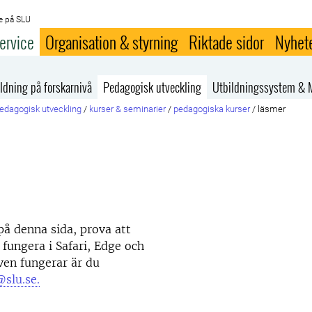
e på SLU
ervice
Organisation & styrning
Riktade sidor
Nyhet
ldning på forskarnivå
Pedagogisk utveckling
Utbildningssystem & 
edagogisk utveckling
/
kurser & seminarier
/
pedagogiska kurser
/
läsmer
å denna sida, prova att
fungera i Safari, Edge och
ven fungerar är du
slu.se.