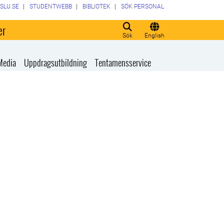
SLU.SE
STUDENTWEBB
BIBLIOTEK
SÖK PERSONAL
er
Sök
English
Media
Uppdragsutbildning
Tentamensservice