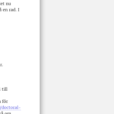
det nu
å en rad. I
ar.
till
 för
n/doctoral-
kså om