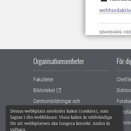
webbredaktio
SIDANSVARIG:
WEB
Organisationsenheter
För d
Fakulteter
Chef/l
Biblioteket
Doktor
Centrumbildningar och
Forska
samarbetsprojekt
Denna webbplats använder kakor (cookies), som
Handlä
lagras i din webbläsare. Vissa kakor är nödvändiga
Gemensamma verksamhetsstödet
Kommu
för att webbplatsen ska fungera korrekt. Andra är
valbara.
SLU Holding