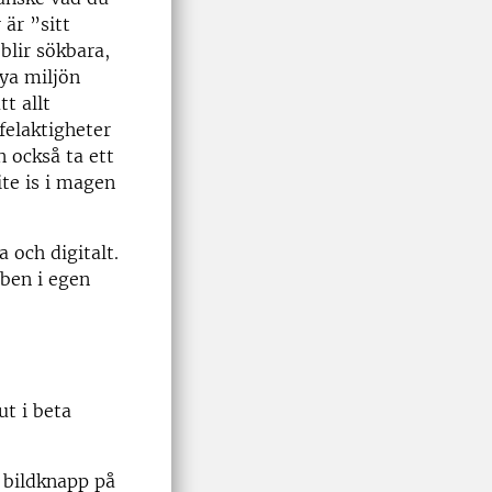
är ”sitt
blir sökbara,
ya miljön
t allt
felaktigheter
 också ta ett
te is i magen
 och digitalt.
bben i egen
ut i beta
 bildknapp på