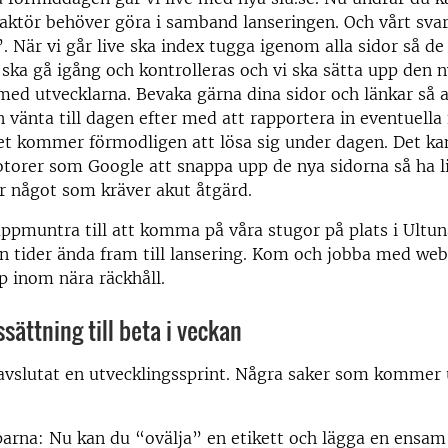
tör behöver göra i samband lanseringen. Och vårt svar 
”. När vi går live ska index tugga igenom alla sidor så de 
ka gå igång och kontrolleras och vi ska sätta upp den n
ed utvecklarna. Bevaka gärna dina sidor och länkar så at
 vänta till dagen efter med att rapportera in eventuella 
ket kommer förmodligen att lösa sig under dagen. Det kan
torer som Google att snappa upp de nya sidorna så ha li
r något som kräver akut åtgärd.
 uppmuntra till att komma på våra stugor på plats i Ultuna
in tider ända fram till lansering. Kom och jobba med we
p inom nära räckhåll.
sättning till beta i veckan
 avslutat en utvecklingssprint. Några saker som kommer 
arna: Nu kan du “ovälja” en etikett och lägga en ensam