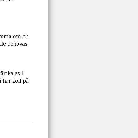
samma om du
lle behövas.
rtkalas i
 har koll på