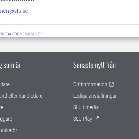
nen@slu.se
BREDAKTIONEN@SLU.SE
ig som är
Senaste nytt från
edare
Driftinformation
and eller handledare
Lediga anställningar
re
SLU i media
ggare
SLU Play
nikatör