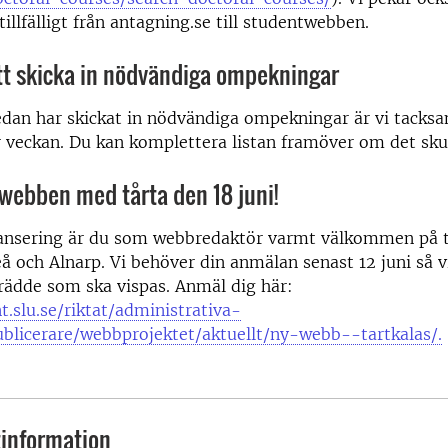
illfälligt från antagning.se till studentwebben.
tt skicka in nödvändiga ompekningar
edan har skickat in nödvändiga ompekningar är vi tack
 veckan. Du kan komplettera listan framöver om det sku
a webben med tårta den 18 juni!
lansering är du som webbredaktör varmt välkommen på tå
 och Alnarp. Vi behöver din anmälan senast 12 juni så vi
rädde som ska vispas. Anmäl dig här:
nt.slu.se/riktat/administrativa-
ublicerare/webbprojektet/aktuellt/ny-webb--tartkalas/.
information