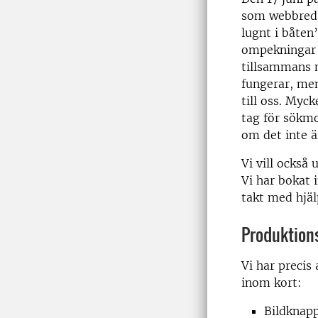
som webbredak
lugnt i båten
ompekningar s
tillsammans m
fungerar, men
till oss. Myc
tag för sökmo
om det inte ä
Vi vill också
Vi har bokat 
takt med hjäl
Produktions
Vi har precis
inom kort:
Bildknapp