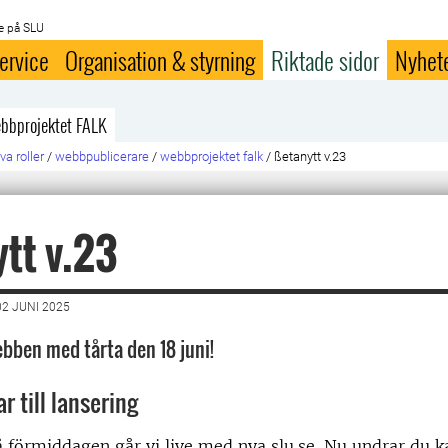
e på SLU
ervice
Organisation & styrning
Riktade sidor
Nyhet
bbprojektet FALK
va roller
/
webbpublicerare
/
webbprojektet falk
/
ßetanytt v.23
tt v.23
2 JUNI 2025
ebben med tårta den 18 juni!
r till lansering
å förmiddagen går vi live med nya slu.se. Nu undrar du 