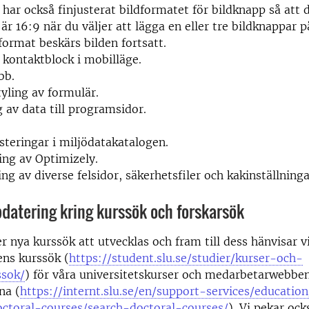
i har också finjusterat bildformatet för bildknapp så att 
är 16:9 när du väljer att lägga en eller tre bildknappar p
format beskärs bilden fortsatt.
 kontaktblock i mobilläge.
obb.
tyling av formulär.
av data till programsidor.
usteringar i miljödatakatalogen.
ing av Optimizely.
ng av diverse felsidor, säkerhetsfiler och kakinställning
pdatering kring kurssök och forskarsök
 nya kurssök att utvecklas och fram till dess hänvisar vi 
ns kurssök (
https://student.slu.se/studier/kurser-och-
sok/
) för våra universitetskurser och medarbetarwebben
na (
https://internt.slu.se/en/support-services/educatio
octoral-courses/search-doctoral-courses/
). Vi pekar oc