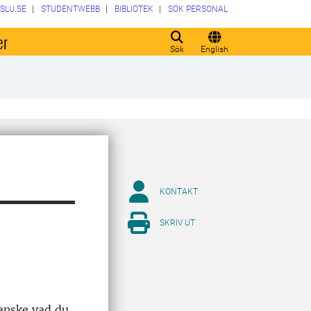
SLU.SE
STUDENTWEBB
BIBLIOTEK
SÖK PERSONAL
er
Sök
English
KONTAKT
SKRIV UT
kanske vad du