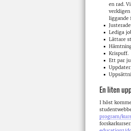
en rad. V
verkligen 
liggande 
Justerade
Lediga j
Lättare s
Hämtning 
Krispuff.
Ett par j
Uppdater
Uppsättni
En liten up
I höst kommer
studentwebbe
program/kurs
forskarkurser
education1/d