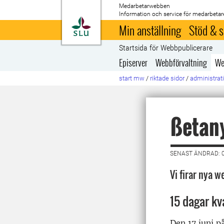
Medarbetarwebben
Information och service för medarbetar
Till startsida
Min anställning
Stöd & s
Startsida för Webbpublicerare
Episerver
Webbförvaltning
We
start mw
/
riktade sidor
/
administrati
ßetany
SENAST ÄNDRAD: 0
Vi firar nya w
15 dagar kva
Den 17 juni p