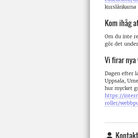
kurslänkarna t
Kom ihåg a
Om du inte r
gör det under
Vi firar ny
Dagen efter 
Uppsala, Umeå
hur mycket g
https://inter
roller/webbp
Kontakt