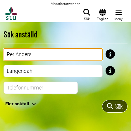
Medarbetarwebben
Till startsida
Sök
English
Meny
Sök anställd
Förnamn
Efternamn
Telefonnummer
Fler sökfält
Sök