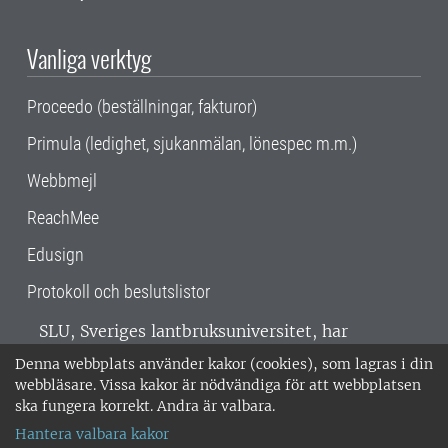
Vanliga verktyg
Proceedo (beställningar, fakturor)
Primula (ledighet, sjukanmälan, lönespec m.m.)
Webbmejl
ReachMee
Edusign
Protokoll och beslutslistor
SLU, Sveriges lantbruksuniversitet, har
verksamhet över hela Sverige. Huvudorter är
Denna webbplats använder kakor (cookies), som lagras i din
Alnarp, Uppsala och Umeå.
SLU är
webbläsare. Vissa kakor är nödvändiga för att webbplatsen
miljöcertifierat enligt ISO 14001. •
Telefon:
ska fungera korrekt. Andra är valbara.
018-67 10 00 • Org nr: 202100-2817 •
Om
Hantera valbara kakor