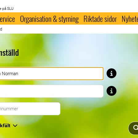
e på SLU
ervice
Organisation & styrning
Riktade sidor
Nyhet
ld
nställd
Förnamn
Efternamn
Telefonnummer
kfält