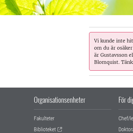
Vi kunde inte h
om du är osäker
är Gustavsson el
Blomquist. Tänk 
Organisationsenheter
För d
Fakulteter
Chef/l
Biblioteket
Doktor