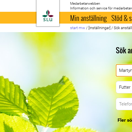
Medarbetarwebben
Information och service för medarbetar
Till startsida
Min anställning
Stöd & s
start mw
/
[Inställningar]
/
Sök anstäl
Sök a
Fler sö