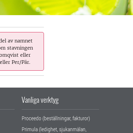
 del av namnet
 om stavningen
omqvist eller
eller Per/Pär.
Vanliga verktyg
Proceedo (beställningar, fakturor)
Primula (ledighet, sjukanmälan,