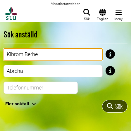
Medarbetarwebben
Till startsida
Sök
English
Meny
Sök anställd
Förnamn
Efternamn
Telefonnummer
Fler sökfält
Sök