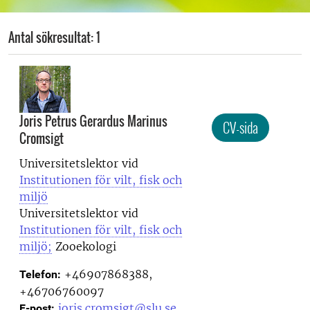
Antal sökresultat: 1
Joris Petrus Gerardus Marinus
CV-sida
Cromsigt
Universitetslektor vid
Institutionen för vilt, fisk och
miljö
Universitetslektor vid
Institutionen för vilt, fisk och
miljö;
Zooekologi
+46907868388,
Telefon:
+46706760097
joris.cromsigt@slu.se
E-post: