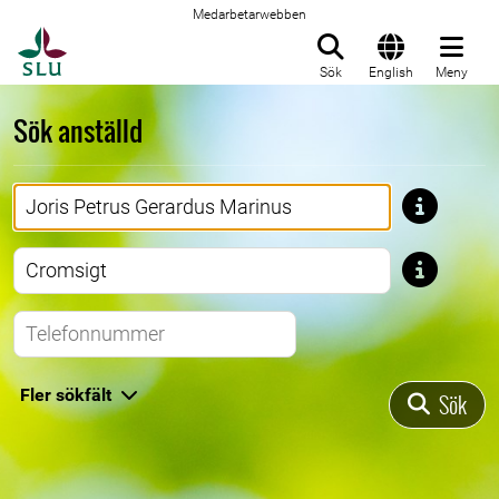
Medarbetarwebben
Till startsida
Sök
English
Meny
Sök anställd
Förnamn
Efternamn
Telefonnummer
Fler sökfält
Sök