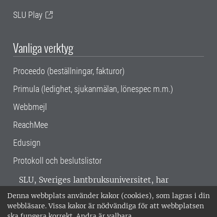
SLU Play
Vanliga verktyg
Proceedo (beställningar, fakturor)
Primula (ledighet, sjukanmälan, lönespec m.m.)
Webbmejl
ReachMee
Edusign
Protokoll och beslutslistor
SLU, Sveriges lantbruksuniversitet, har
verksamhet över hela Sverige. Huvudorter är
Denna webbplats använder kakor (cookies), som lagras i din
Alnarp, Uppsala och Umeå.
SLU är
webbläsare. Vissa kakor är nödvändiga för att webbplatsen
miljöcertifierat enligt ISO 14001. •
Telefon:
ska fungera korrekt. Andra är valbara.