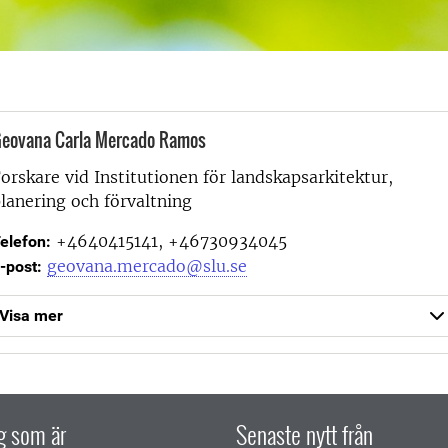
eovana Carla Mercado Ramos
orskare vid
Institutionen för landskapsarkitektur,
lanering och förvaltning
+4640415141, +46730934045
elefon:
geovana.mercado@slu.se
-post:
Visa mer
ig som är
Senaste nytt från