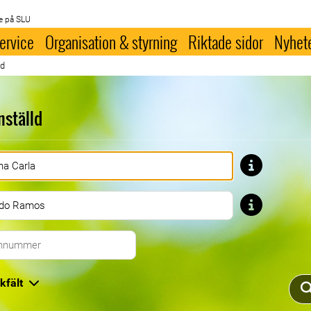
e på SLU
ervice
Organisation & styrning
Riktade sidor
Nyhet
ld
nställd
Förnamn
Efternamn
Telefonnummer
kfält