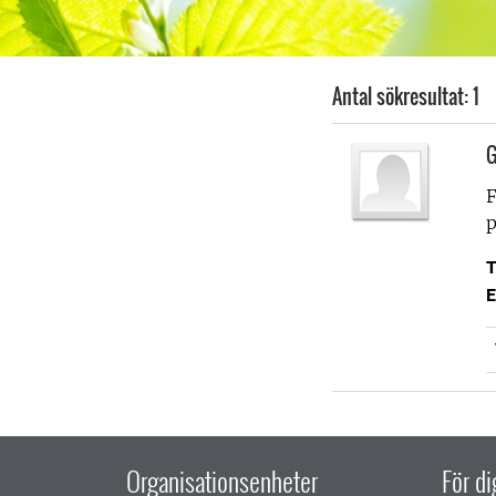
Antal sökresultat: 1
G
F
p
T
E
Organisationsenheter
För d