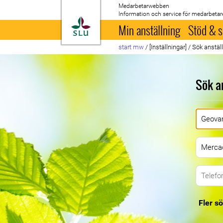
Medarbetarwebben
Information och service för medarbetar
Till startsida
Min anställning
Stöd & s
start mw
/
[Inställningar]
/
Sök anstäl
Sök a
Fler sö