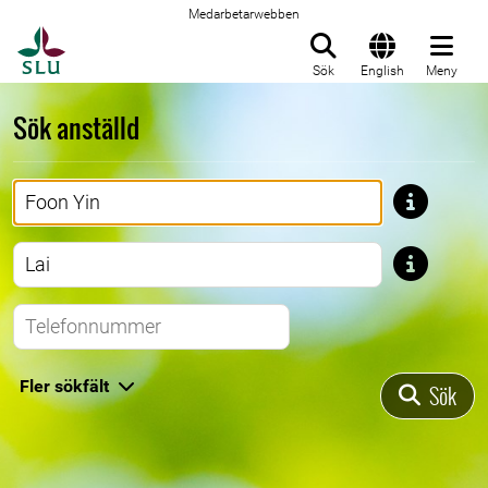
Medarbetarwebben
Till startsida
Sök
English
Meny
Sök anställd
Förnamn
Efternamn
Telefonnummer
Fler sökfält
Sök