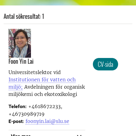
Antal sökresultat: 1
Foon Yin Lai
CV-sida
Universitetslektor vid
Institutionen för vatten och
miljö;
Avdelningen för organisk
miljökemi och ekotoxikologi
+4618672233,
Telefon:
+46730989719
foonyin.lai@slu.se
E-post: