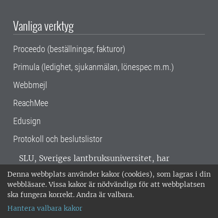
Vanliga verktyg
Proceedo (beställningar, fakturor)
Primula (ledighet, sjukanmälan, lönespec m.m.)
Webbmejl
ReachMee
Edusign
Protokoll och beslutslistor
SLU, Sveriges lantbruksuniversitet, har
verksamhet över hela Sverige. Huvudorter är
Denna webbplats använder kakor (cookies), som lagras i din
Alnarp, Uppsala och Umeå.
SLU är
webbläsare. Vissa kakor är nödvändiga för att webbplatsen
miljöcertifierat enligt ISO 14001. •
Telefon:
ska fungera korrekt. Andra är valbara.
018-67 10 00 • Org nr: 202100-2817 •
Om
Hantera valbara kakor
medarbetarwebben
•
SLU:s fakturaadress
•